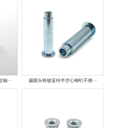
···
扁圆头铁镀蓝锌半空心铆钉不锈···