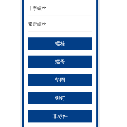
十字螺丝
紧定螺丝
螺栓
螺母
垫圈
铆钉
非标件