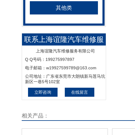
其他类
联系上海谊隆汽车维修服
务有限公司
上海谊隆汽车维修服务有限公司
Q Q号码：199275997897
电子邮箱：w19927599789@163.com
公司地址：广东省东莞市大朗镇新马莲马坑
新区一巷5号102室
立即咨询
在线留言
相关产品：