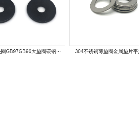
GB97GB96大垫圈碳钢···
304不锈钢薄垫圈金属垫片平垫