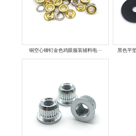
铜空心铆钉金色鸡眼服装辅料电···
黑色平垫圈