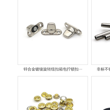
锌合金镀镍旋转纽扣箱包拧锁扣···
非标不锈