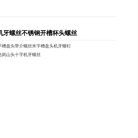
机牙螺丝不锈钢开槽杯头螺丝
字槽盘头带介螺丝米字槽盘头机牙螺钉
色岗山头十字机牙螺丝