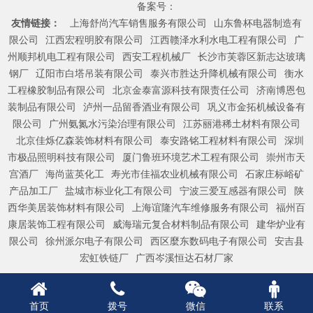
备案号：
友情链接：
上海舒尚汽车销售服务有限公司
山东鲁杯电器制造有
限公司
江西宏程明胶有限公司
江西赣泽水利水电工程有限公司
广
州顺邦机电工程有限公司
西安工程机械厂
长沙市芙蓉区新志达玻璃
钢厂
辽阳市白塔吊装有限公司
泰兴市胜达升降机械有限公司
衡水
工程橡胶制品有限公司
北京金泰富源科技有限责任公司
济南博恩包
装制品有限公司
泸州一品留香酒业有限公司
巩义市金拓机械设备有
限公司
广州氨氮水污染治理有限公司
江苏丽港稀土材料有限公司
北京佳烁亿森装饰材料有限公司
泰安路铭工程材料有限公司
深圳
市极品照明科技有限公司
厦门鲁班环境艺术工程有限公司
崇州市天
宫酒厂
海尚蓝英化工
寿光市佳福农业机械有限公司
石家庄标峪矿
产品加工厂
盐城市标业化工有限公司
宁波三爱互感器有限公司
陕
西华美居装饰材料有限公司
上海谊隆汽车维修服务有限公司
福州百
康居装饰工程有限公司
威海瑞元复合材料制品有限公司
建华炉业有
限公司
徐州派尔电子有限公司
西区麼东数码电子有限公司
安吉县
宏虹铁链厂
广西岑溪恒达石材厂家
首页
拨号
微信
联系