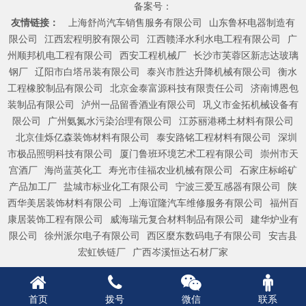
备案号：
友情链接：
上海舒尚汽车销售服务有限公司
山东鲁杯电器制造有
限公司
江西宏程明胶有限公司
江西赣泽水利水电工程有限公司
广
州顺邦机电工程有限公司
西安工程机械厂
长沙市芙蓉区新志达玻璃
钢厂
辽阳市白塔吊装有限公司
泰兴市胜达升降机械有限公司
衡水
工程橡胶制品有限公司
北京金泰富源科技有限责任公司
济南博恩包
装制品有限公司
泸州一品留香酒业有限公司
巩义市金拓机械设备有
限公司
广州氨氮水污染治理有限公司
江苏丽港稀土材料有限公司
北京佳烁亿森装饰材料有限公司
泰安路铭工程材料有限公司
深圳
市极品照明科技有限公司
厦门鲁班环境艺术工程有限公司
崇州市天
宫酒厂
海尚蓝英化工
寿光市佳福农业机械有限公司
石家庄标峪矿
产品加工厂
盐城市标业化工有限公司
宁波三爱互感器有限公司
陕
西华美居装饰材料有限公司
上海谊隆汽车维修服务有限公司
福州百
康居装饰工程有限公司
威海瑞元复合材料制品有限公司
建华炉业有
限公司
徐州派尔电子有限公司
西区麼东数码电子有限公司
安吉县
宏虹铁链厂
广西岑溪恒达石材厂家
首页
拨号
微信
联系