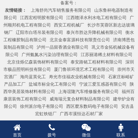
备案号：
友情链接：
上海舒尚汽车销售服务有限公司
山东鲁杯电器制造有
限公司
江西宏程明胶有限公司
江西赣泽水利水电工程有限公司
广
州顺邦机电工程有限公司
西安工程机械厂
长沙市芙蓉区新志达玻璃
钢厂
辽阳市白塔吊装有限公司
泰兴市胜达升降机械有限公司
衡水
工程橡胶制品有限公司
北京金泰富源科技有限责任公司
济南博恩包
装制品有限公司
泸州一品留香酒业有限公司
巩义市金拓机械设备有
限公司
广州氨氮水污染治理有限公司
江苏丽港稀土材料有限公司
北京佳烁亿森装饰材料有限公司
泰安路铭工程材料有限公司
深圳
市极品照明科技有限公司
厦门鲁班环境艺术工程有限公司
崇州市天
宫酒厂
海尚蓝英化工
寿光市佳福农业机械有限公司
石家庄标峪矿
产品加工厂
盐城市标业化工有限公司
宁波三爱互感器有限公司
陕
西华美居装饰材料有限公司
上海谊隆汽车维修服务有限公司
福州百
康居装饰工程有限公司
威海瑞元复合材料制品有限公司
建华炉业有
限公司
徐州派尔电子有限公司
西区麼东数码电子有限公司
安吉县
宏虹铁链厂
广西岑溪恒达石材厂家
首页
拨号
微信
联系