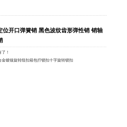
定位开口弹簧销 黑色波纹齿形弹性销 销轴
销
有了！
合金镀镍旋转纽扣箱包拧锁扣十字旋转锁扣