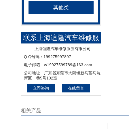
其他类
联系上海谊隆汽车维修服
务有限公司
上海谊隆汽车维修服务有限公司
Q Q号码：199275997897
电子邮箱：w19927599789@163.com
公司地址：广东省东莞市大朗镇新马莲马坑
新区一巷5号102室
立即咨询
在线留言
相关产品：