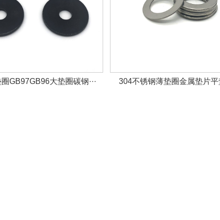
GB97GB96大垫圈碳钢···
304不锈钢薄垫圈金属垫片平垫