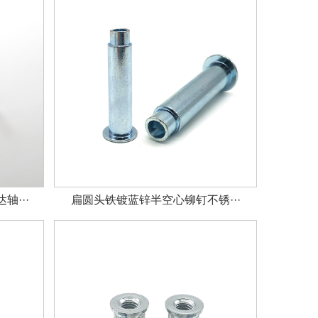
···
扁圆头铁镀蓝锌半空心铆钉不锈···