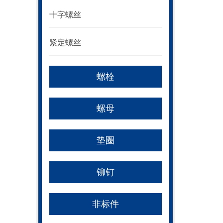
十字螺丝
紧定螺丝
螺栓
螺母
垫圈
铆钉
非标件