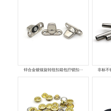
锌合金镀镍旋转纽扣箱包拧锁扣···
非标不锈