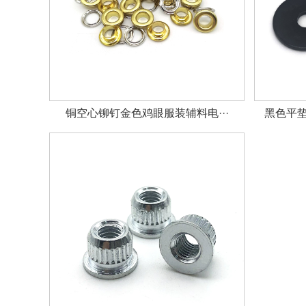
铜空心铆钉金色鸡眼服装辅料电···
黑色平垫圈