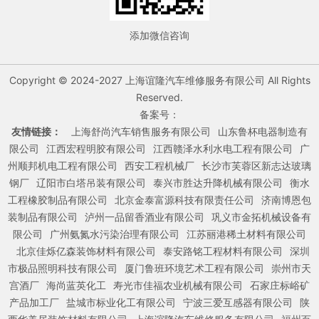
添加微信咨询
Copyright © 2024-2027 上海谊隆汽车维修服务有限公司 All Rights
Reserved.
备案号：
友情链接：
上海舒尚汽车销售服务有限公司
山东鲁杯电器制造有
限公司
江西宏程明胶有限公司
江西赣泽水利水电工程有限公司
广
州顺邦机电工程有限公司
西安工程机械厂
长沙市芙蓉区新志达玻璃
钢厂
辽阳市白塔吊装有限公司
泰兴市胜达升降机械有限公司
衡水
工程橡胶制品有限公司
北京金泰富源科技有限责任公司
济南博恩包
装制品有限公司
泸州一品留香酒业有限公司
巩义市金拓机械设备有
限公司
广州氨氮水污染治理有限公司
江苏丽港稀土材料有限公司
北京佳烁亿森装饰材料有限公司
泰安路铭工程材料有限公司
深圳
市极品照明科技有限公司
厦门鲁班环境艺术工程有限公司
崇州市天
宫酒厂
海尚蓝英化工
寿光市佳福农业机械有限公司
石家庄标峪矿
产品加工厂
盐城市标业化工有限公司
宁波三爱互感器有限公司
陕